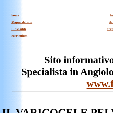
home
i
Mappa del sito
Ar
Links utili
argo
curriculum
Sito informativo
Specialista in Angiolo
www.f
IL VARICOCELE PEL